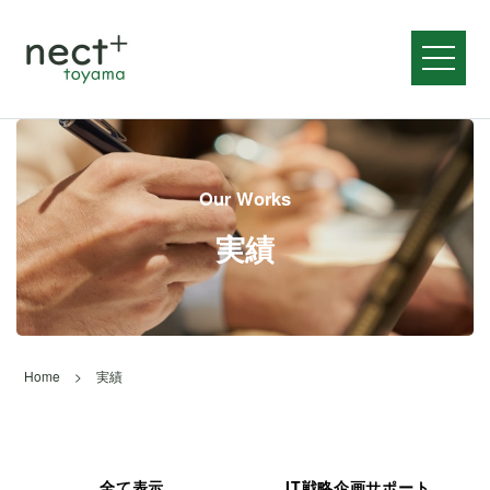
メニュ
Our Works
実績
Home
>
実績
全て表示
IT戦略企画サポート