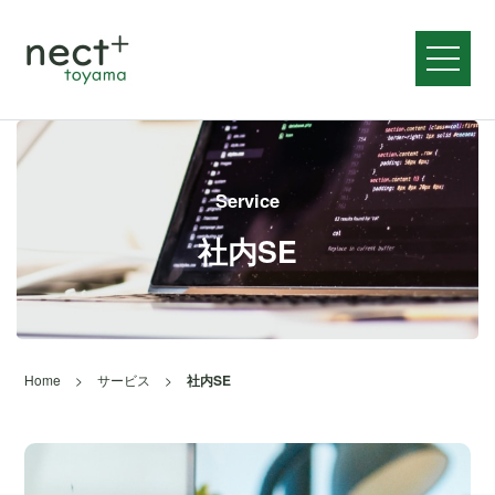
メニュ
Service
社内SE
Home
>
サービス
>
社内SE