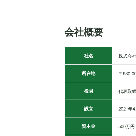
会社概要
社名
株式会社ネク
所在地
〒930
役員
代表取締
設立
2021年
資本金
500万円