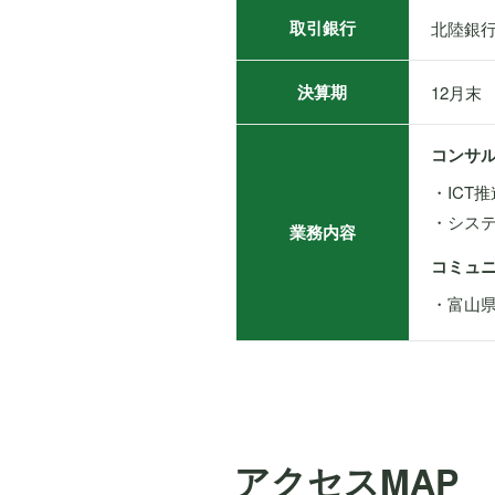
取引銀行
北陸銀
決算期
12月末
コンサ
・ICT
・シス
業務内容
コミュ
・富山県
アクセスMAP